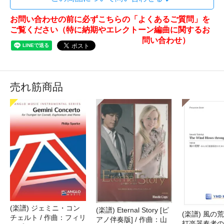
お問い合わせの前に必ずこちらの「よくあるご質問」を
ご覧ください（特に納期やエレクトーン編曲に関するお
問い合わせ）
売れ筋商品
(楽譜) ジェミニ・コン
(楽譜) Eternal Story [ピ
(楽譜) 風の荒
チェルト / 作曲：フィリ
アノ伴奏版] / 作曲：山
打楽器奏者のた