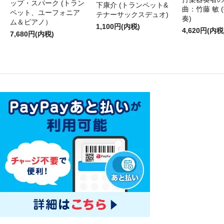
ップ・スパーク (トラン
下康介 (トランペット&
曲：竹藤 敏 
ペット、ユーフォニア
テナーサックスデュオ)
奏)
ム＆ピアノ）
1,100円(内税)
4,620円(内税
7,680円(内税)