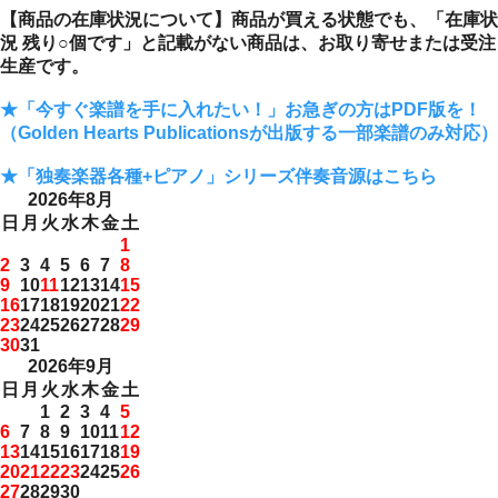
【商品の在庫状況について】商品が買える状態でも、「在庫状
況 残り○個です」と記載がない商品は、お取り寄せまたは受注
生産です。
★「今すぐ楽譜を手に入れたい！」お急ぎの方はPDF版を！
（Golden Hearts Publicationsが出版する一部楽譜のみ対応）
★「独奏楽器各種+ピアノ」シリーズ伴奏音源はこちら
2026年8月
日
月
火
水
木
金
土
1
2
3
4
5
6
7
8
9
10
11
12
13
14
15
16
17
18
19
20
21
22
23
24
25
26
27
28
29
30
31
2026年9月
日
月
火
水
木
金
土
1
2
3
4
5
6
7
8
9
10
11
12
13
14
15
16
17
18
19
20
21
22
23
24
25
26
27
28
29
30