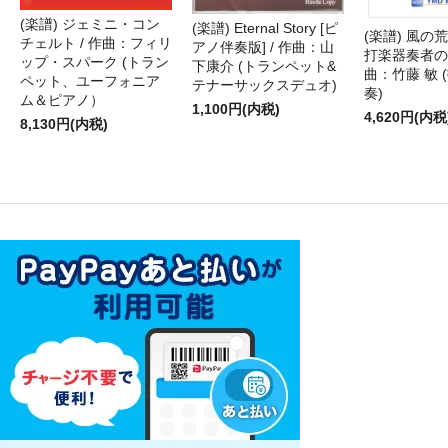
(楽譜) ジェミニ・コン
(楽譜) Eternal Story [ピ
(楽譜) 風の荒
チェルト / 作曲：フィリ
アノ伴奏版] / 作曲：山
打楽器奏者のた
ップ・スパーク (トラン
下康介 (トランペット&
曲：竹藤 敏 
ペット、ユーフォニア
テナーサックスデュオ)
奏)
ム＆ピアノ）
1,100円(内税)
4,620円(内税
8,130円(内税)