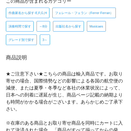
この商品が含まれるカテゴリー
作曲家名から探す-E,F,G,H
フェレール・フェラン（Ferrer Ferran）
演奏時間で探す
～8分
出版社名から探す
Musicaes
グレード別で探す
3～
商品説明
★ご注意下さい★こちらの商品は輸入商品です。お取り
寄せの場合、国際情勢などの影響による各国の航空便の
減便、または夏季・冬季など各社の休業状況によって、
日本への到着に遅延が生じ、商品ページ記載の納期より
も時間がかかる場合がございます。あらかじめご了承下
さい。
※在庫のある商品とお取り寄せ商品を同時にカートに入
れて決済された場合、「商品がすべて揃ってからの発