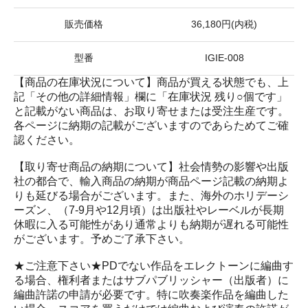
販売価格
36,180円(内税)
型番
IGIE-008
【商品の在庫状況について】商品が買える状態でも、上
記「その他の詳細情報」欄に「在庫状況 残り○個です」
と記載がない商品は、お取り寄せまたは受注生産です。
各ページに納期の記載がございますのであらためてご確
認ください。
【取り寄せ商品の納期について】社会情勢の影響や出版
社の都合で、輸入商品の納期が商品ページ記載の納期よ
りも延びる場合がございます。また、海外のホリデーシ
ーズン、（7-9月や12月頃）は出版社やレーベルが長期
休暇に入る可能性があり通常よりも納期が遅れる可能性
がございます。予めご了承下さい。
★ご注意下さい★PDでない作品をエレクトーンに編曲す
る場合、権利者またはサブパブリッシャー（出版者）に
編曲許諾の申請が必要です。特に吹奏楽作品を編曲した