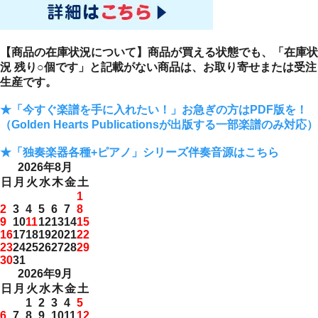
【商品の在庫状況について】商品が買える状態でも、「在庫状
況 残り○個です」と記載がない商品は、お取り寄せまたは受注
生産です。
★「今すぐ楽譜を手に入れたい！」お急ぎの方はPDF版を！
（Golden Hearts Publicationsが出版する一部楽譜のみ対応）
★「独奏楽器各種+ピアノ」シリーズ伴奏音源はこちら
2026年8月
日
月
火
水
木
金
土
1
2
3
4
5
6
7
8
9
10
11
12
13
14
15
16
17
18
19
20
21
22
23
24
25
26
27
28
29
30
31
2026年9月
日
月
火
水
木
金
土
1
2
3
4
5
6
7
8
9
10
11
12