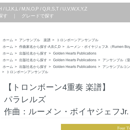
H
/
I,J,K,L
/
M,N,O,P
/
Q,R,S,T
/
U,V,W,X,Y,Z
探す
｜
グレードで探す
ホーム
>
アンサンブル 楽譜
>
トロンボーンアンサンブル
ホーム
>
作曲家名から探す-A,B,C,D
>
ルーメン・ボイヤジェフJr.（Rumen Boyadji
ホーム
>
出版社名から探す
>
Golden Hearts Publications
ホーム
>
出版社名から探す
>
Golden Hearts Publications
>
アンサンブル（
ホーム
>
出版社名から探す
>
Golden Hearts Publications
>
アンサンブルコ
>
トロンボーンアンサンブル
【トロンボーン4重奏 楽譜】
パラレルズ
作曲：ルーメン・ボイヤジェフJr.