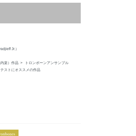
eff Jr.）
室内楽）作品
>
トロンボーンアンサンブル
ンテストにオススメの作品