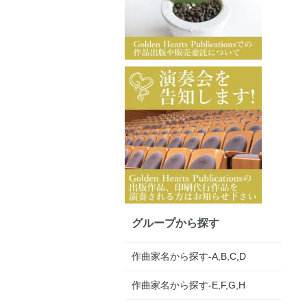
グループから探す
作曲家名から探す-A,B,C,D
作曲家名から探す-E,F,G,H