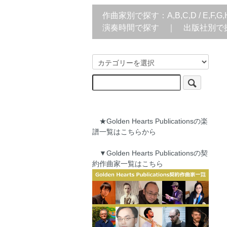
作曲家別で探す：
A,B,C,D
/
E,F,G,
演奏時間で探す
｜
出版社別で
★Golden Hearts Publicationsの楽
譜一覧はこちらから
▼Golden Hearts Publicationsの契
約作曲家一覧はこちら