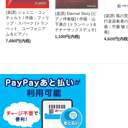
(楽譜) ジェミニ・コン
(楽譜) Eternal Story [ピ
(楽譜) 風の荒
チェルト / 作曲：フィリ
アノ伴奏版] / 作曲：山
打楽器奏者のた
ップ・スパーク (トラン
下康介 (トランペット&
曲：竹藤 敏 
ペット、ユーフォニア
テナーサックスデュオ)
奏)
ム＆ピアノ）
1,100円(内税)
4,620円(内税
7,680円(内税)