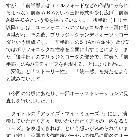
すが、「前半部」は（アルフォードなどの作品にみられ
るような）前奏-A-B-Aという三部形式を少し広げ、前奏-
A-B-A-C-Aという形を採っています。「後半部（トリオ
以降）」は、ユーフォニアムのソロがコルネット群に引
き継がれ、その後、ブリッジ～グランディオーソ～コー
ダという構成です。「前半部」のB（Aから派生）及びC
ではポリフォニックな性格を全面に出すことにより、ま
た「後半部」のブリッジとコーダの部分で、前奏と「前
半部」のAのモティーフを再現することにより作品に
「変化」と「ストーリー性」、「統一感」を持たせよう
と試みています。
（今回の出版にあたり、一部オーケストレーションの見
直しを行いました。）
タイトルの「アライズ・マイ・ミューズ !!」には、演
奏していただく方々、聴いたいただく方々の「内なるミ
ューズ」を喚起できれば、という想いが込められていま
す（実は、英国の大作曲家パーセルの作品に同名のオー