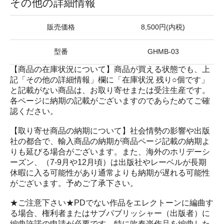
その他の詳細情報
販売価格
8,500円(内税)
型番
GHMB-03
【商品の在庫状況について】商品が買える状態でも、上
記「その他の詳細情報」欄に「在庫状況 残り○個です」
と記載がない商品は、お取り寄せまたは受注生産です。
各ページに納期の記載がございますのであらためてご確
認ください。
【取り寄せ商品の納期について】社会情勢の影響や出版
社の都合で、輸入商品の納期が商品ページ記載の納期よ
りも延びる場合がございます。また、海外のホリデーシ
ーズン、（7-9月や12月頃）は出版社やレーベルが長期
休暇に入る可能性があり通常よりも納期が遅れる可能性
がございます。予めご了承下さい。
★ご注意下さい★PDでない作品をエレクトーンに編曲す
る場合、権利者またはサブパブリッシャー（出版者）に
編曲許諾の申請が必要です。特に吹奏楽作品を編曲した