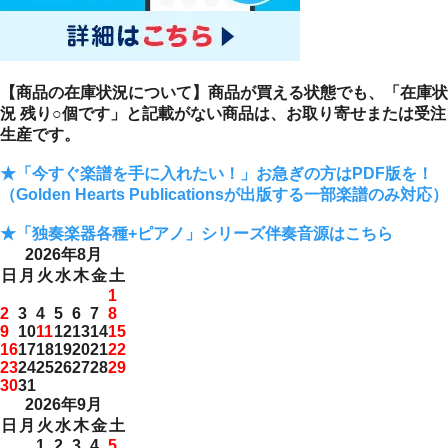
【商品の在庫状況について】商品が買える状態でも、「在庫状
況 残り○個です」と記載がない商品は、お取り寄せまたは受注
生産です。
★「今すぐ楽譜を手に入れたい！」お急ぎの方はPDF版を！
（Golden Hearts Publicationsが出版する一部楽譜のみ対応）
★「独奏楽器各種+ピアノ」シリーズ伴奏音源はこちら
2026年8月
日
月
火
水
木
金
土
1
2
3
4
5
6
7
8
9
10
11
12
13
14
15
16
17
18
19
20
21
22
23
24
25
26
27
28
29
30
31
2026年9月
日
月
火
水
木
金
土
1
2
3
4
5