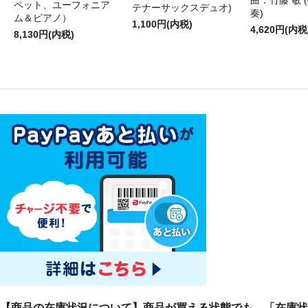
曲：竹藤 敏 
ペット、ユーフォニア
テナーサックスデュオ)
奏)
ム＆ピアノ）
1,100円(内税)
4,620円(内税
8,130円(内税)
【商品の在庫状況について】商品が買える状態でも、「在庫状