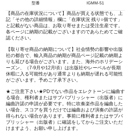
型番
IGMM-51
【商品の在庫状況について】商品が買える状態でも、上
記「その他の詳細情報」欄に「在庫状況 残り○個です」
と記載がない商品は、お取り寄せまたは受注生産です。
各ページに納期の記載がございますのであらためてご確
認ください。
【取り寄せ商品の納期について】社会情勢の影響や出版
社の都合で、輸入商品の納期が商品ページ記載の納期よ
りも延びる場合がございます。また、海外のホリデーシ
ーズン、（7-9月や12月頃）は出版社やレーベルが長期
休暇に入る可能性があり通常よりも納期が遅れる可能性
がございます。予めご了承下さい。
★ご注意下さい★PDでない作品をエレクトーンに編曲す
る場合、権利者またはサブパブリッシャー（出版者）に
編曲許諾の申請が必要です。特に吹奏楽作品を編曲した
い場合、スコアを買うだけでは編曲および演奏の許諾が
得られない場合があります。事前に権利者またはサブパ
ブリッシャー（出版者）に確認をしてからご注文いただ
けますよう、お願い申し上げます。