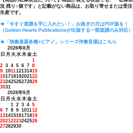
況 残り○個です」と記載がない商品は、お取り寄せまたは受注
生産です。
★「今すぐ楽譜を手に入れたい！」お急ぎの方はPDF版を！
（Golden Hearts Publicationsが出版する一部楽譜のみ対応）
★「独奏楽器各種+ピアノ」シリーズ伴奏音源はこちら
2026年8月
日
月
火
水
木
金
土
1
2
3
4
5
6
7
8
9
10
11
12
13
14
15
16
17
18
19
20
21
22
23
24
25
26
27
28
29
30
31
2026年9月
日
月
火
水
木
金
土
1
2
3
4
5
6
7
8
9
10
11
12
13
14
15
16
17
18
19
20
21
22
23
24
25
26
27
28
29
30