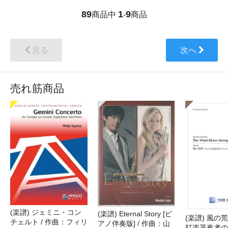
89
1
9
商品中
-
商品
戻る
次へ
売れ筋商品
(楽譜) ジェミニ・コン
(楽譜) Eternal Story [ピ
(楽譜) 風の荒
チェルト / 作曲：フィリ
アノ伴奏版] / 作曲：山
打楽器奏者のた