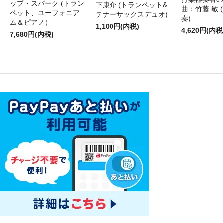
ップ・スパーク (トラン
下康介 (トランペット&
曲：竹藤 敏 
ペット、ユーフォニア
テナーサックスデュオ)
奏)
ム＆ピアノ）
1,100円(内税)
4,620円(内税
7,680円(内税)