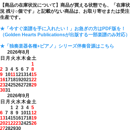
【商品の在庫状況について】商品が買える状態でも、「在庫状
況 残り○個です」と記載がない商品は、お取り寄せまたは受注
生産です。
★「今すぐ楽譜を手に入れたい！」お急ぎの方はPDF版を！
（Golden Hearts Publicationsが出版する一部楽譜のみ対応）
★「独奏楽器各種+ピアノ」シリーズ伴奏音源はこちら
2026年8月
日
月
火
水
木
金
土
1
2
3
4
5
6
7
8
9
10
11
12
13
14
15
16
17
18
19
20
21
22
23
24
25
26
27
28
29
30
31
2026年9月
日
月
火
水
木
金
土
1
2
3
4
5
6
7
8
9
10
11
12
13
14
15
16
17
18
19
20
21
22
23
24
25
26
27
28
29
30