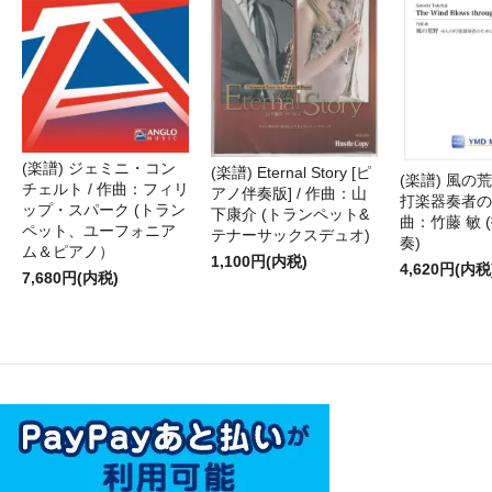
(楽譜) ジェミニ・コン
(楽譜) Eternal Story [ピ
(楽譜) 風の荒
チェルト / 作曲：フィリ
アノ伴奏版] / 作曲：山
打楽器奏者のた
ップ・スパーク (トラン
下康介 (トランペット&
曲：竹藤 敏 
ペット、ユーフォニア
テナーサックスデュオ)
奏)
ム＆ピアノ）
1,100円(内税)
4,620円(内税
7,680円(内税)