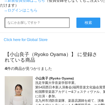
→新規会員登録はこちら
（会員登録をしなくてもご注文いた
だけます）
→ログインはこちら
検索
Click here for Global Store
【小山良子（Ryoko Oyama）】 に登録さ
れている商品
4
件の商品が見つかりました
小山良子 (Ryoko Oyama)
洗足学園大学音楽学部卒業。
第54回西日本新人演奏会(福岡音楽文化協会賞受
松国際管楽器アカデミー&フェスティヴァル、
に出演・参加。
北九州市消防音楽隊、楽器店講師を経て、演奏
これまでにトランペットを佛坂咲千生、ヒロ野口