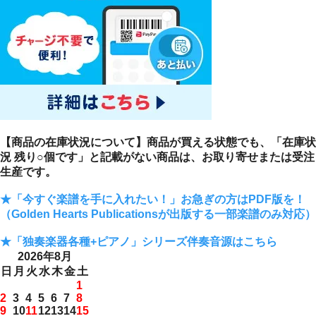
【商品の在庫状況について】商品が買える状態でも、「在庫状
況 残り○個です」と記載がない商品は、お取り寄せまたは受注
生産です。
★「今すぐ楽譜を手に入れたい！」お急ぎの方はPDF版を！
（Golden Hearts Publicationsが出版する一部楽譜のみ対応）
★「独奏楽器各種+ピアノ」シリーズ伴奏音源はこちら
2026年8月
日
月
火
水
木
金
土
1
2
3
4
5
6
7
8
9
10
11
12
13
14
15