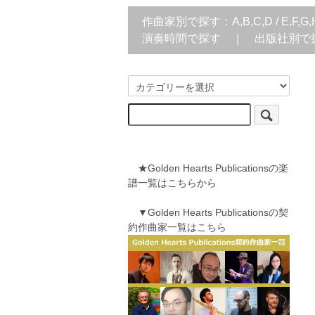
作曲家別で探す：
A,B,C,D
/
E,F,G,
演奏時間で探す
｜
出版社別で
★Golden Hearts Publicationsの楽
譜一覧はこちらから
▼Golden Hearts Publicationsの契
約作曲家一覧はこちら