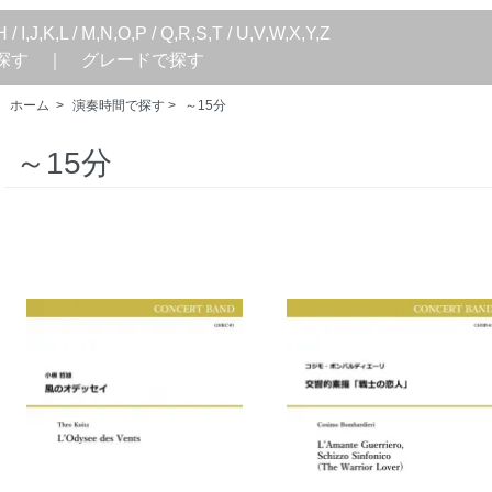
H
/
I,J,K,L
/
M,N,O,P
/
Q,R,S,T
/
U,V,W,X,Y,Z
探す
｜
グレードで探す
ホーム
>
演奏時間で探す
>
～15分
～15分