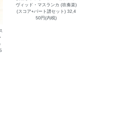
ヴィッド・マスランカ (吹奏楽)
(スコア+パート譜セット)
32,4
50円(内税)
ス
・
)
5