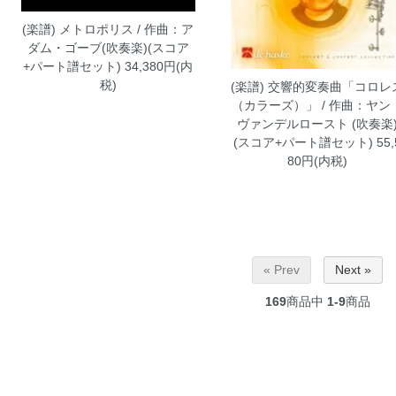
(楽譜) メトロポリス / 作曲：ア
ダム・ゴーブ(吹奏楽)(スコア
+パート譜セット)
34,380円(内
税)
(楽譜) 交響的変奏曲「コロレ
（カラーズ）」 / 作曲：ヤン
ヴァンデルロースト (吹奏楽
(スコア+パート譜セット)
55,
80円(内税)
« Prev
Next »
169
商品中
1-9
商品