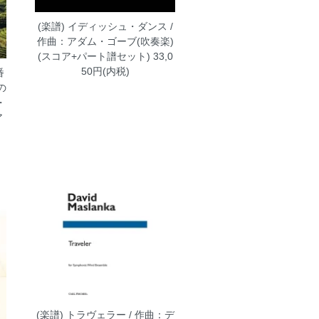
(楽譜) イディッシュ・ダンス /
作曲：アダム・ゴーブ(吹奏楽)
(スコア+パート譜セット)
33,0
50円(内税)
番
の
・
ア
(楽譜) トラヴェラー / 作曲：デ