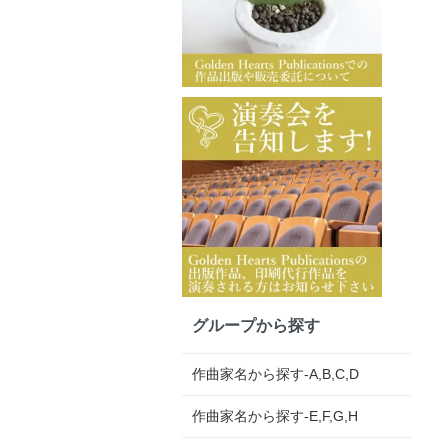
グループから探す
作曲家名から探す-A,B,C,D
作曲家名から探す-E,F,G,H