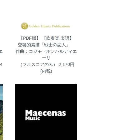
【PDF版】 【吹奏楽 楽譜】
」
交響的素描「戦士の恋人」
エ
作曲：コジモ・ボンバルディエ
ーリ
4
（フルスコアのみ）
2,170円
(内税)