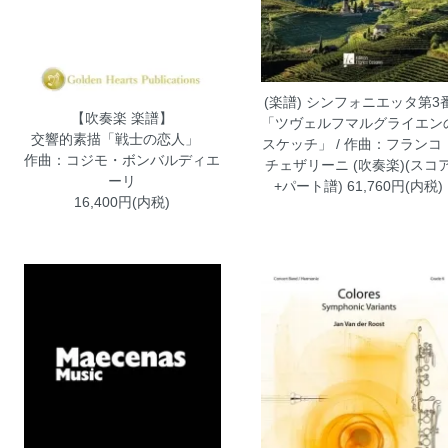
(楽譜) シンフォニエッタ第3
【吹奏楽 楽譜】
「ツヴェルフマルグライエン
交響的素描「戦士の恋人」
スケッチ」 / 作曲：フランコ
作曲：コジモ・ボンバルディエ
チェザリーニ (吹奏楽)(スコ
ーリ
+パート譜)
61,760円(内税)
16,400円(内税)