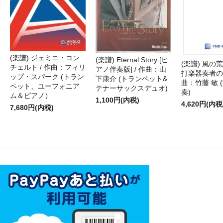
(楽譜) ジェミニ・コン
(楽譜) Eternal Story [ピ
(楽譜) 風の荒
チェルト / 作曲：フィリ
アノ伴奏版] / 作曲：山
打楽器奏者のた
ップ・スパーク (トラン
下康介 (トランペット&
曲：竹藤 敏 
ペット、ユーフォニア
テナーサックスデュオ)
奏)
ム＆ピアノ）
1,100円(内税)
4,620円(内税
7,680円(内税)