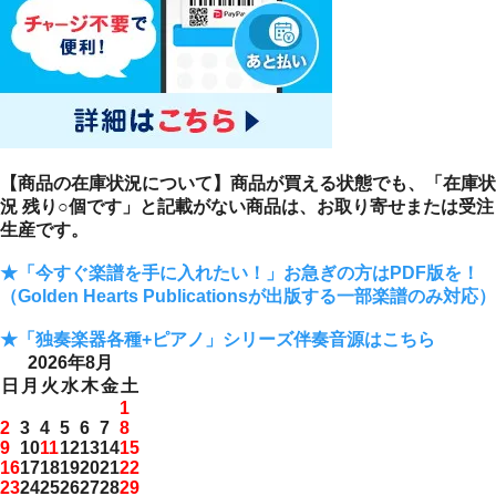
【商品の在庫状況について】商品が買える状態でも、「在庫状
況 残り○個です」と記載がない商品は、お取り寄せまたは受注
生産です。
★「今すぐ楽譜を手に入れたい！」お急ぎの方はPDF版を！
（Golden Hearts Publicationsが出版する一部楽譜のみ対応）
★「独奏楽器各種+ピアノ」シリーズ伴奏音源はこちら
2026年8月
日
月
火
水
木
金
土
1
2
3
4
5
6
7
8
9
10
11
12
13
14
15
16
17
18
19
20
21
22
23
24
25
26
27
28
29