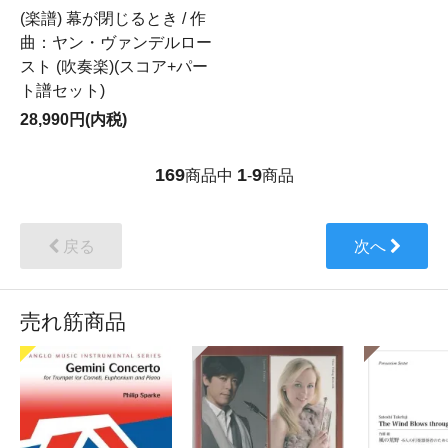
(楽譜) 幕が閉じるとき / 作
曲：ヤン・ヴァンデルロー
スト (吹奏楽)(スコア+パー
ト譜セット)
28,990円(内税)
169
1
9
商品中
-
商品
戻る
次へ
売れ筋商品