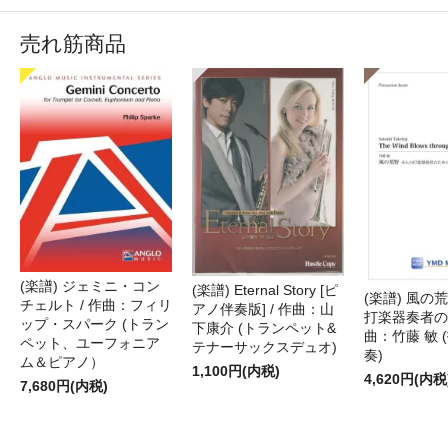
売れ筋商品
(楽譜) ジェミニ・コン
(楽譜) Eternal Story [ピ
(楽譜) 風の荒
チェルト / 作曲：フィリ
アノ伴奏版] / 作曲：山
打楽器奏者のた
ップ・スパーク (トラン
下康介 (トランペット&
曲：竹藤 敏 
ペット、ユーフォニア
テナーサックスデュオ)
奏)
ム＆ピアノ）
1,100円(内税)
4,620円(内税
7,680円(内税)