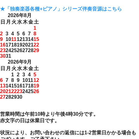
★「独奏楽器各種+ピアノ」シリーズ伴奏音源はこちら
2026年8月
日
月
火
水
木
金
土
1
2
3
4
5
6
7
8
9
10
11
12
13
14
15
16
17
18
19
20
21
22
23
24
25
26
27
28
29
30
31
2026年9月
日
月
火
水
木
金
土
1
2
3
4
5
6
7
8
9
10
11
12
13
14
15
16
17
18
19
20
21
22
23
24
25
26
27
28
29
30
営業時間は午前10時より午後4時30分です。
赤文字の日は休業日です。
状況により、お問い合わせの返信には1-2営業日かかる場合も