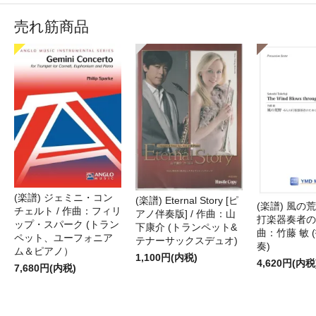
売れ筋商品
(楽譜) ジェミニ・コン
(楽譜) Eternal Story [ピ
(楽譜) 風の荒
チェルト / 作曲：フィリ
アノ伴奏版] / 作曲：山
打楽器奏者のた
ップ・スパーク (トラン
下康介 (トランペット&
曲：竹藤 敏 
ペット、ユーフォニア
テナーサックスデュオ)
奏)
ム＆ピアノ）
1,100円(内税)
4,620円(内税
7,680円(内税)