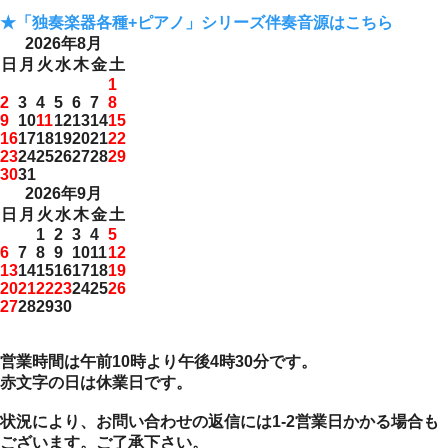
★「独奏楽器各種+ピアノ」シリーズ伴奏音源はこちら
2026年8月
日
月
火
水
木
金
土
1
2
3
4
5
6
7
8
9
10
11
12
13
14
15
16
17
18
19
20
21
22
23
24
25
26
27
28
29
30
31
2026年9月
日
月
火
水
木
金
土
1
2
3
4
5
6
7
8
9
10
11
12
13
14
15
16
17
18
19
20
21
22
23
24
25
26
27
28
29
30
営業時間は午前10時より午後4時30分です。
赤文字の日は休業日です。
状況により、お問い合わせの返信には1-2営業日かかる場合も
ございます。ご了承下さい。