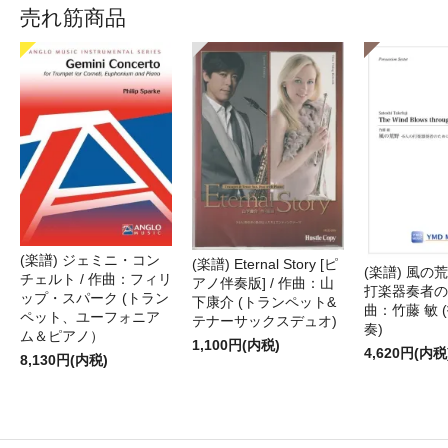
売れ筋商品
(楽譜) ジェミニ・コン
(楽譜) Eternal Story [ピ
(楽譜) 風の荒
チェルト / 作曲：フィリ
アノ伴奏版] / 作曲：山
打楽器奏者のた
ップ・スパーク (トラン
下康介 (トランペット&
曲：竹藤 敏 
ペット、ユーフォニア
テナーサックスデュオ)
奏)
ム＆ピアノ）
1,100円(内税)
4,620円(内税
8,130円(内税)