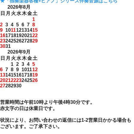
★「独奏楽器各種+ピアノ」シリーズ伴奏音源はこちら
2026年8月
日
月
火
水
木
金
土
1
2
3
4
5
6
7
8
9
10
11
12
13
14
15
16
17
18
19
20
21
22
23
24
25
26
27
28
29
30
31
2026年9月
日
月
火
水
木
金
土
1
2
3
4
5
6
7
8
9
10
11
12
13
14
15
16
17
18
19
20
21
22
23
24
25
26
27
28
29
30
営業時間は午前10時より午後4時30分です。
赤文字の日は休業日です。
状況により、お問い合わせの返信には1-2営業日かかる場合も
ございます。ご了承下さい。