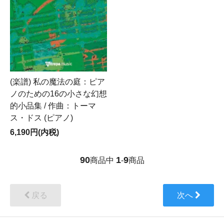
(楽譜) 私の魔法の庭：ピア
ノのための16の小さな幻想
的小品集 / 作曲：トーマ
ス・ドス (ピアノ)
6,190円(内税)
90
1
9
商品中
-
商品
戻る
次へ