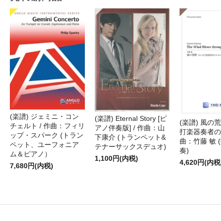
(楽譜) ジェミニ・コン
(楽譜) Eternal Story [ピ
(楽譜) 風の荒
チェルト / 作曲：フィリ
アノ伴奏版] / 作曲：山
打楽器奏者のた
ップ・スパーク (トラン
下康介 (トランペット&
曲：竹藤 敏 
ペット、ユーフォニア
テナーサックスデュオ)
奏)
ム＆ピアノ）
1,100円(内税)
4,620円(内税
7,680円(内税)