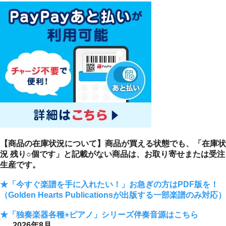
【商品の在庫状況について】商品が買える状態でも、「在庫状
況 残り○個です」と記載がない商品は、お取り寄せまたは受注
生産です。
★「今すぐ楽譜を手に入れたい！」お急ぎの方はPDF版を！
（Golden Hearts Publicationsが出版する一部楽譜のみ対応）
★「独奏楽器各種+ピアノ」シリーズ伴奏音源はこちら
2026年8月