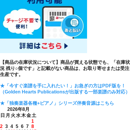
【商品の在庫状況について】商品が買える状態でも、「在庫状
況 残り○個です」と記載がない商品は、お取り寄せまたは受注
生産です。
★「今すぐ楽譜を手に入れたい！」お急ぎの方はPDF版を！
（Golden Hearts Publicationsが出版する一部楽譜のみ対応）
★「独奏楽器各種+ピアノ」シリーズ伴奏音源はこちら
2026年8月
日
月
火
水
木
金
土
1
2
3
4
5
6
7
8