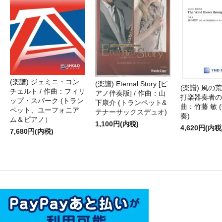
(楽譜) ジェミニ・コン
(楽譜) Eternal Story [ピ
(楽譜) 風の荒
チェルト / 作曲：フィリ
アノ伴奏版] / 作曲：山
打楽器奏者のた
ップ・スパーク (トラン
下康介 (トランペット&
曲：竹藤 敏 
ペット、ユーフォニア
テナーサックスデュオ)
奏)
ム＆ピアノ）
1,100円(内税)
4,620円(内税
7,680円(内税)