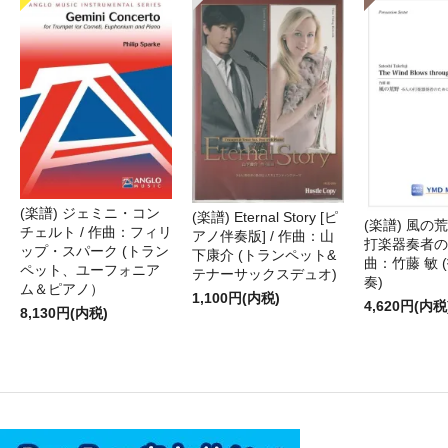
(楽譜) ジェミニ・コン
(楽譜) Eternal Story [ピ
(楽譜) 風の荒
チェルト / 作曲：フィリ
アノ伴奏版] / 作曲：山
打楽器奏者のた
ップ・スパーク (トラン
下康介 (トランペット&
曲：竹藤 敏 
ペット、ユーフォニア
テナーサックスデュオ)
奏)
ム＆ピアノ）
1,100円(内税)
4,620円(内税
8,130円(内税)