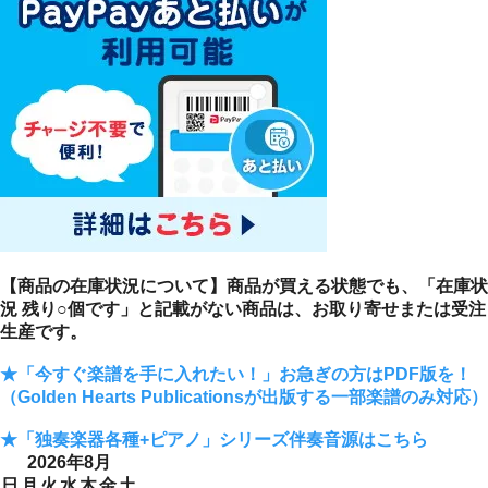
【商品の在庫状況について】商品が買える状態でも、「在庫状
況 残り○個です」と記載がない商品は、お取り寄せまたは受注
生産です。
★「今すぐ楽譜を手に入れたい！」お急ぎの方はPDF版を！
（Golden Hearts Publicationsが出版する一部楽譜のみ対応）
★「独奏楽器各種+ピアノ」シリーズ伴奏音源はこちら
2026年8月
日
月
火
水
木
金
土