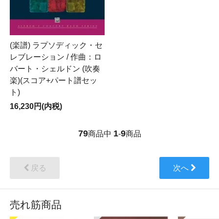
(楽譜) ラプソディック・セ
レブレーション / 作曲：ロ
バート・シェルドン (吹奏
楽)(スコア+パート譜セッ
ト)
16,230円(内税)
79
1
9
商品中
-
商品
戻る
次へ
売れ筋商品