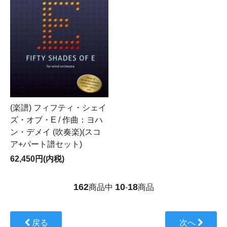
(楽譜) フィフティ・シェイ
ズ・オブ・E / 作曲：ヨハ
ン・デメイ (吹奏楽)(スコ
ア+パート譜セット)
62,450円(内税)
162
10
18
商品中
-
商品
戻る
次へ