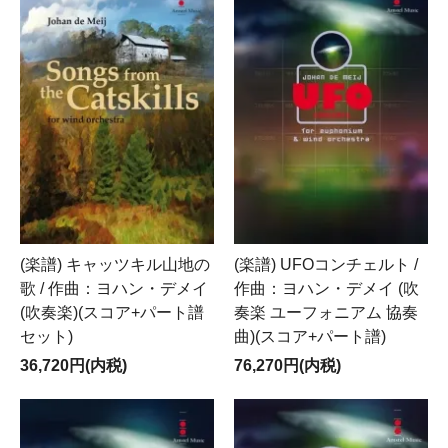
(楽譜) キャッツキル山地の
(楽譜) UFOコンチェルト /
歌 / 作曲：ヨハン・デメイ
作曲：ヨハン・デメイ (吹
(吹奏楽)(スコア+パート譜
奏楽 ユーフォニアム 協奏
セット)
曲)(スコア+パート譜)
36,720円(内税)
76,270円(内税)