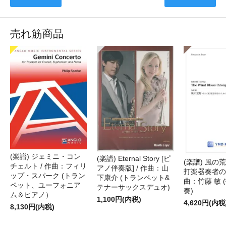
売れ筋商品
(楽譜) ジェミニ・コン
(楽譜) Eternal Story [ピ
(楽譜) 風の荒
チェルト / 作曲：フィリ
アノ伴奏版] / 作曲：山
打楽器奏者のた
ップ・スパーク (トラン
下康介 (トランペット&
曲：竹藤 敏 
ペット、ユーフォニア
テナーサックスデュオ)
奏)
ム＆ピアノ）
1,100円(内税)
4,620円(内税
8,130円(内税)