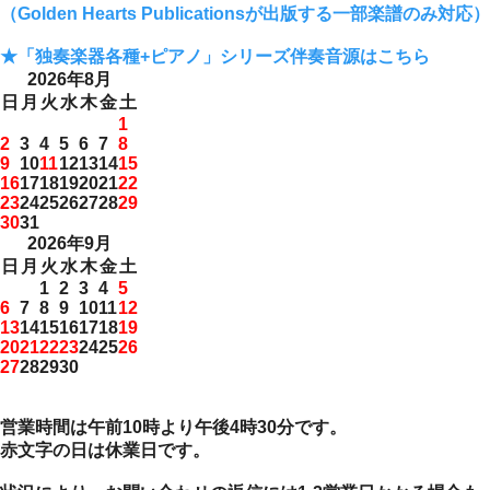
（Golden Hearts Publicationsが出版する一部楽譜のみ対応）
★「独奏楽器各種+ピアノ」シリーズ伴奏音源はこちら
2026年8月
日
月
火
水
木
金
土
1
2
3
4
5
6
7
8
9
10
11
12
13
14
15
16
17
18
19
20
21
22
23
24
25
26
27
28
29
30
31
2026年9月
日
月
火
水
木
金
土
1
2
3
4
5
6
7
8
9
10
11
12
13
14
15
16
17
18
19
20
21
22
23
24
25
26
27
28
29
30
営業時間は午前10時より午後4時30分です。
赤文字の日は休業日です。