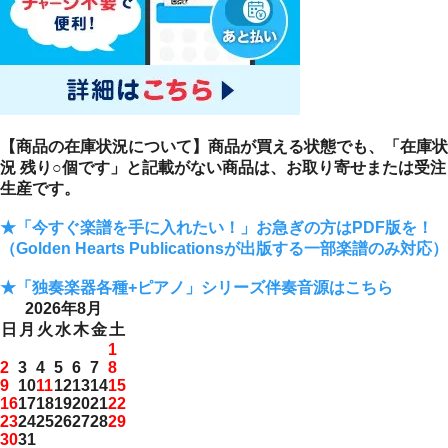
【商品の在庫状況について】商品が買える状態でも、「在庫状
況 残り○個です」と記載がない商品は、お取り寄せまたは受注
生産です。
★「今すぐ楽譜を手に入れたい！」お急ぎの方はPDF版を！
（Golden Hearts Publicationsが出版する一部楽譜のみ対応）
★「独奏楽器各種+ピアノ」シリーズ伴奏音源はこちら
2026年8月
日
月
火
水
木
金
土
1
2
3
4
5
6
7
8
9
10
11
12
13
14
15
16
17
18
19
20
21
22
23
24
25
26
27
28
29
30
31