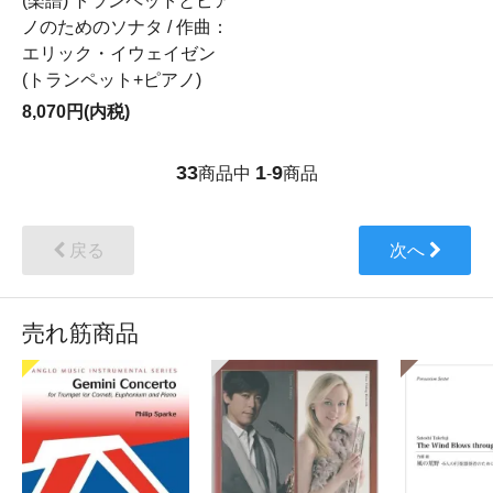
(楽譜) トランペットとピア
ノのためのソナタ / 作曲：
エリック・イウェイゼン
(トランペット+ピアノ)
8,070円(内税)
33
1
9
商品中
-
商品
戻る
次へ
売れ筋商品