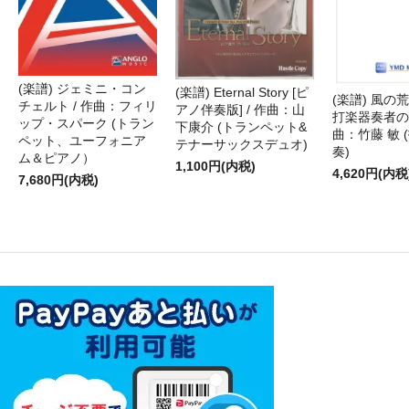
(楽譜) ジェミニ・コン
(楽譜) Eternal Story [ピ
(楽譜) 風の荒
チェルト / 作曲：フィリ
アノ伴奏版] / 作曲：山
打楽器奏者のた
ップ・スパーク (トラン
下康介 (トランペット&
曲：竹藤 敏 
ペット、ユーフォニア
テナーサックスデュオ)
奏)
ム＆ピアノ）
1,100円(内税)
4,620円(内税
7,680円(内税)