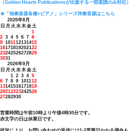
（Golden Hearts Publicationsが出版する一部楽譜のみ対応）
★「独奏楽器各種+ピアノ」シリーズ伴奏音源はこちら
2026年8月
日
月
火
水
木
金
土
1
2
3
4
5
6
7
8
9
10
11
12
13
14
15
16
17
18
19
20
21
22
23
24
25
26
27
28
29
30
31
2026年9月
日
月
火
水
木
金
土
1
2
3
4
5
6
7
8
9
10
11
12
13
14
15
16
17
18
19
20
21
22
23
24
25
26
27
28
29
30
営業時間は午前10時より午後4時30分です。
赤文字の日は休業日です。
状況により、お問い合わせの返信には1-2営業日かかる場合も