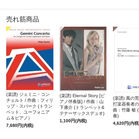
売れ筋商品
(楽譜) ジェミニ・コン
(楽譜) Eternal Story [ピ
(楽譜) 風の荒
チェルト / 作曲：フィリ
アノ伴奏版] / 作曲：山
打楽器奏者のた
ップ・スパーク (トラン
下康介 (トランペット&
曲：竹藤 敏 
ペット、ユーフォニア
テナーサックスデュオ)
奏)
ム＆ピアノ）
1,100円(内税)
4,620円(内税
7,680円(内税)