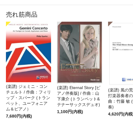
売れ筋商品
(楽譜) ジェミニ・コン
(楽譜) Eternal Story [ピ
(楽譜) 風の荒
チェルト / 作曲：フィリ
アノ伴奏版] / 作曲：山
打楽器奏者のた
ップ・スパーク (トラン
下康介 (トランペット&
曲：竹藤 敏 
ペット、ユーフォニア
テナーサックスデュオ)
奏)
ム＆ピアノ）
1,100円(内税)
4,620円(内税
7,680円(内税)