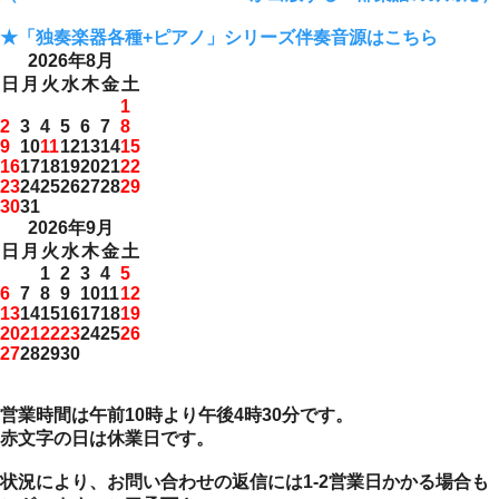
★「独奏楽器各種+ピアノ」シリーズ伴奏音源はこちら
2026年8月
日
月
火
水
木
金
土
1
2
3
4
5
6
7
8
9
10
11
12
13
14
15
16
17
18
19
20
21
22
23
24
25
26
27
28
29
30
31
2026年9月
日
月
火
水
木
金
土
1
2
3
4
5
6
7
8
9
10
11
12
13
14
15
16
17
18
19
20
21
22
23
24
25
26
27
28
29
30
営業時間は午前10時より午後4時30分です。
赤文字の日は休業日です。
状況により、お問い合わせの返信には1-2営業日かかる場合も