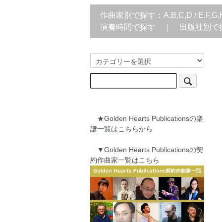
作曲家別で探す：
A,B,C,D
/
E,F,G,
演奏時間で探す
｜
出版社別で
★Golden Hearts Publicationsの楽
譜一覧はこちらから
▼Golden Hearts Publicationsの契
約作曲家一覧はこちら