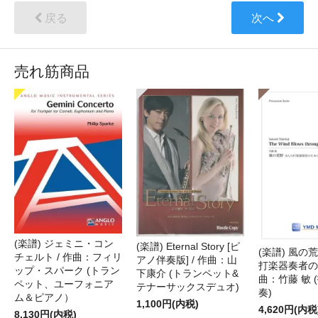
戻る
次へ
売れ筋商品
(楽譜) ジェミニ・コン
(楽譜) Eternal Story [ピ
(楽譜) 風の荒
チェルト / 作曲：フィリ
アノ伴奏版] / 作曲：山
打楽器奏者のた
ップ・スパーク (トラン
下康介 (トランペット&
曲：竹藤 敏 
ペット、ユーフォニア
テナーサックスデュオ)
奏)
ム＆ピアノ）
1,100円(内税)
4,620円(内税
8,130円(内税)