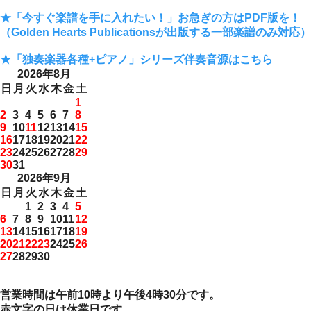
★「今すぐ楽譜を手に入れたい！」お急ぎの方はPDF版を！
（Golden Hearts Publicationsが出版する一部楽譜のみ対応）
★「独奏楽器各種+ピアノ」シリーズ伴奏音源はこちら
2026年8月
日
月
火
水
木
金
土
1
2
3
4
5
6
7
8
9
10
11
12
13
14
15
16
17
18
19
20
21
22
23
24
25
26
27
28
29
30
31
2026年9月
日
月
火
水
木
金
土
1
2
3
4
5
6
7
8
9
10
11
12
13
14
15
16
17
18
19
20
21
22
23
24
25
26
27
28
29
30
営業時間は午前10時より午後4時30分です。
赤文字の日は休業日です。