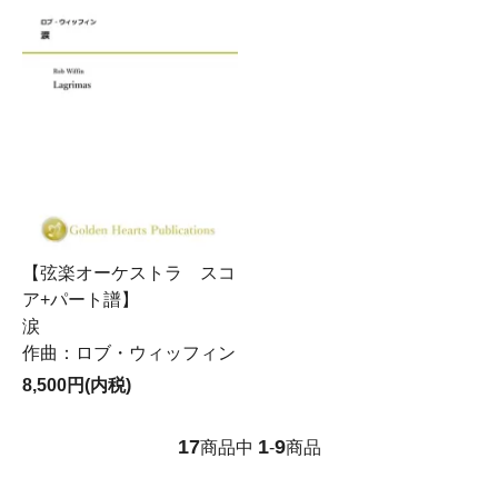
【弦楽オーケストラ スコ
ア+パート譜】
涙
作曲：ロブ・ウィッフィン
8,500円(内税)
17
1
9
商品中
-
商品