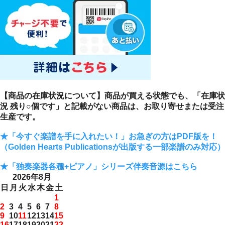
【商品の在庫状況について】商品が買える状態でも、「在庫状
況 残り○個です」と記載がない商品は、お取り寄せまたは受注
生産です。
★「今すぐ楽譜を手に入れたい！」お急ぎの方はPDF版を！
（Golden Hearts Publicationsが出版する一部楽譜のみ対応）
★「独奏楽器各種+ピアノ」シリーズ伴奏音源はこちら
2026年8月
日
月
火
水
木
金
土
1
2
3
4
5
6
7
8
9
10
11
12
13
14
15
16
17
18
19
20
21
22