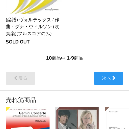
(楽譜) ヴォルテックス / 作
曲：ダナ・ウィルソン (吹
奏楽)(フルスコアのみ)
SOLD OUT
10
1
9
商品中
-
商品
戻る
次へ
売れ筋商品