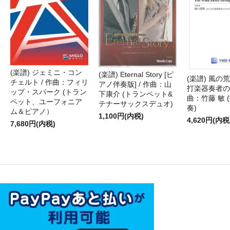
(楽譜) ジェミニ・コン
(楽譜) Eternal Story [ピ
(楽譜) 風の荒
チェルト / 作曲：フィリ
アノ伴奏版] / 作曲：山
打楽器奏者のた
ップ・スパーク (トラン
下康介 (トランペット&
曲：竹藤 敏 
ペット、ユーフォニア
テナーサックスデュオ)
奏)
ム＆ピアノ）
1,100円(内税)
4,620円(内税
7,680円(内税)