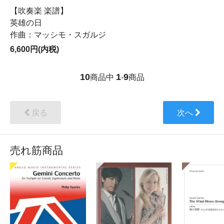
【吹奏楽 楽譜】
英雄の日
作曲：マッシモ・スガルジ
6,600円(内税)
10
1
9
商品中
-
商品
戻る
次へ
売れ筋商品