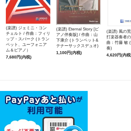
(楽譜) ジェミニ・コン
(楽譜) Eternal Story [ピ
(楽譜) 風の荒
チェルト / 作曲：フィリ
アノ伴奏版] / 作曲：山
打楽器奏者のた
ップ・スパーク (トラン
下康介 (トランペット&
曲：竹藤 敏 
ペット、ユーフォニア
テナーサックスデュオ)
奏)
ム＆ピアノ）
1,100円(内税)
4,620円(内税
7,680円(内税)