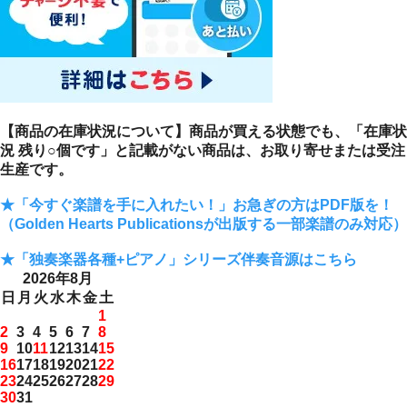
【商品の在庫状況について】商品が買える状態でも、「在庫状
況 残り○個です」と記載がない商品は、お取り寄せまたは受注
生産です。
★「今すぐ楽譜を手に入れたい！」お急ぎの方はPDF版を！
（Golden Hearts Publicationsが出版する一部楽譜のみ対応）
★「独奏楽器各種+ピアノ」シリーズ伴奏音源はこちら
2026年8月
日
月
火
水
木
金
土
1
2
3
4
5
6
7
8
9
10
11
12
13
14
15
16
17
18
19
20
21
22
23
24
25
26
27
28
29
30
31