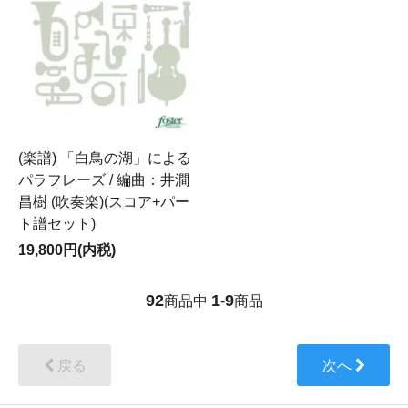
(楽譜) 「白鳥の湖」による
パラフレーズ / 編曲：井澗
昌樹 (吹奏楽)(スコア+パー
ト譜セット)
19,800円(内税)
92
1
9
商品中
-
商品
戻る
次へ