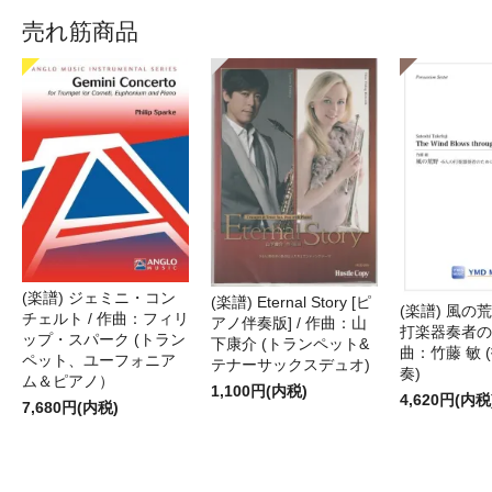
売れ筋商品
(楽譜) ジェミニ・コン
(楽譜) Eternal Story [ピ
(楽譜) 風の荒
チェルト / 作曲：フィリ
アノ伴奏版] / 作曲：山
打楽器奏者のた
ップ・スパーク (トラン
下康介 (トランペット&
曲：竹藤 敏 
ペット、ユーフォニア
テナーサックスデュオ)
奏)
ム＆ピアノ）
1,100円(内税)
4,620円(内税
7,680円(内税)