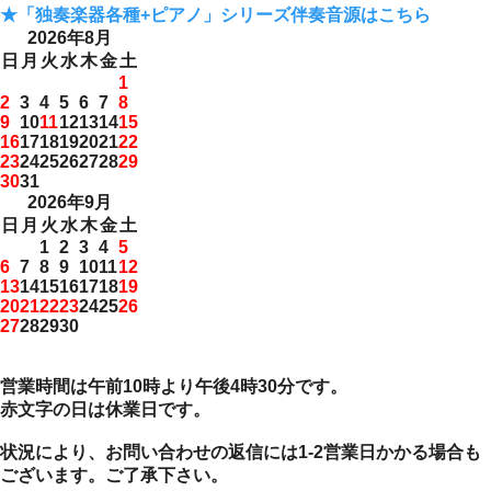
★「独奏楽器各種+ピアノ」シリーズ伴奏音源はこちら
2026年8月
日
月
火
水
木
金
土
1
2
3
4
5
6
7
8
9
10
11
12
13
14
15
16
17
18
19
20
21
22
23
24
25
26
27
28
29
30
31
2026年9月
日
月
火
水
木
金
土
1
2
3
4
5
6
7
8
9
10
11
12
13
14
15
16
17
18
19
20
21
22
23
24
25
26
27
28
29
30
営業時間は午前10時より午後4時30分です。
赤文字の日は休業日です。
状況により、お問い合わせの返信には1-2営業日かかる場合も
ございます。ご了承下さい。