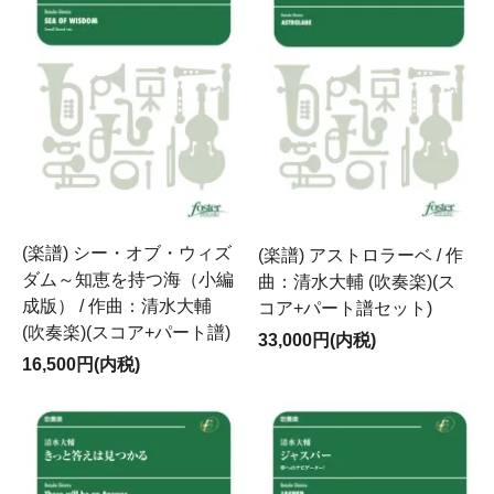
(楽譜) シー・オブ・ウィズ
(楽譜) アストロラーベ / 作
ダム～知恵を持つ海（小編
曲：清水大輔 (吹奏楽)(ス
成版） / 作曲：清水大輔
コア+パート譜セット)
(吹奏楽)(スコア+パート譜)
33,000円(内税)
16,500円(内税)