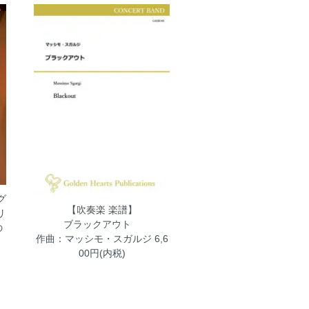
グ
【吹奏楽 楽譜】
リ
ブラックアウト
の
作曲：マッシモ・スガルジ
6,6
00円(内税)