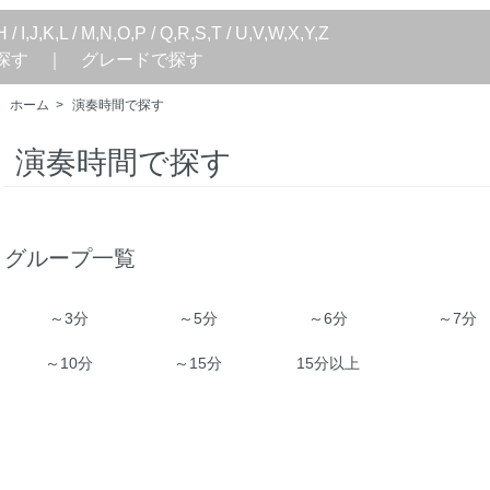
H
/
I,J,K,L
/
M,N,O,P
/
Q,R,S,T
/
U,V,W,X,Y,Z
探す
｜
グレードで探す
ホーム
>
演奏時間で探す
演奏時間で探す
グループ一覧
～3分
～5分
～6分
～7分
～10分
～15分
15分以上