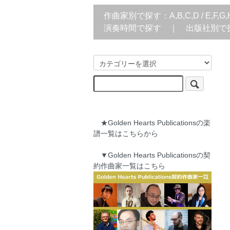
作曲家別で探す：
A,B,C,D
/
E,F,G,
演奏時間で探す
｜
出版社別で
★Golden Hearts Publicationsの楽
譜一覧はこちらから
▼Golden Hearts Publicationsの契
約作曲家一覧はこちら