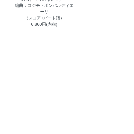
編曲：コジモ・ボンバルディエ
ーリ
（スコア+パート譜）
6,860円(内税)