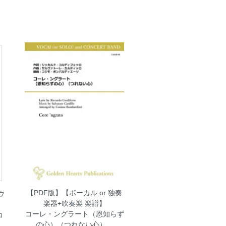
【PDF版】【ボーカル or 独奏
ウ
楽器+吹奏楽 楽譜】
ー
コーレ・ングラート（恩知らず
コ
の心）（つれない心）
円