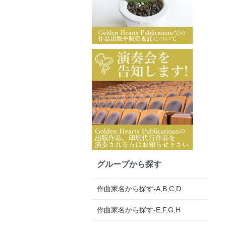
グループから探す
作曲家名から探す-A,B,C,D
作曲家名から探す-E,F,G,H