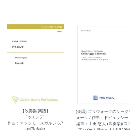
【吹奏楽 楽譜】
(楽譜) ゴリウォーグのケーク
ドゥエンデ
ォーク / 作曲：ドビュッシ
作曲：マッシモ・スガルジ
6,7
編曲：山田 悠人 (吹奏楽)(ス
00円(内税)
ア+パート譜セット)
6,820