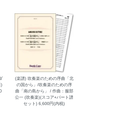
ダ
(楽譜) 吹奏楽のための序曲「北
)
の国から」/吹奏楽のための序
0
曲「南の島から」 / 作曲：服部
公一 (吹奏楽)(スコア+パート譜
セット)
6,600円(内税)