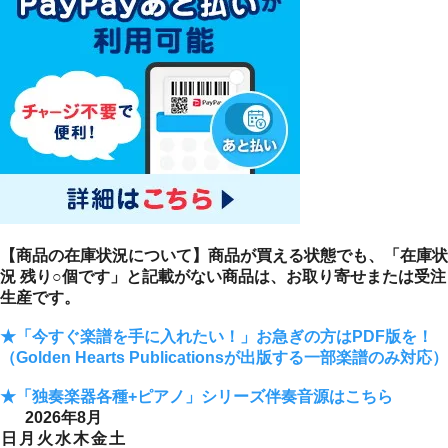
【商品の在庫状況について】商品が買える状態でも、「在庫状
況 残り○個です」と記載がない商品は、お取り寄せまたは受注
生産です。
★「今すぐ楽譜を手に入れたい！」お急ぎの方はPDF版を！
（Golden Hearts Publicationsが出版する一部楽譜のみ対応）
★「独奏楽器各種+ピアノ」シリーズ伴奏音源はこちら
2026年8月
日
月
火
水
木
金
土