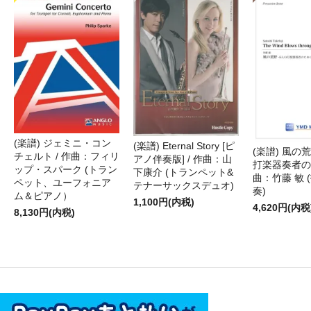
(楽譜) ジェミニ・コン
(楽譜) Eternal Story [ピ
(楽譜) 風の荒
チェルト / 作曲：フィリ
アノ伴奏版] / 作曲：山
打楽器奏者のた
ップ・スパーク (トラン
下康介 (トランペット&
曲：竹藤 敏 
ペット、ユーフォニア
テナーサックスデュオ)
奏)
ム＆ピアノ）
1,100円(内税)
4,620円(内税
8,130円(内税)